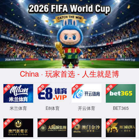
金年汇app官方入口
首页
关于金年汇app官方网站入口
公司概况
发展历程
管理架构
社会责任
产品中心
新闻中心
公司新闻
媒体报道
产业布局
铜箔产业
其他产业
企业文化