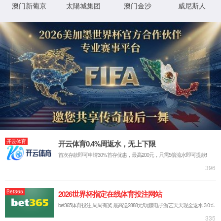
文化理念
金年汇网站人
投资者关系
最新公告
定期报告
加入金年汇app官方网站入口
业务合作
人才理念
工作机会
XML 地图
最新公告