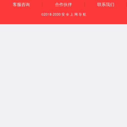
中国·金年汇a
中国·金年汇a
上一页
1
2
3
4
5
6
7
8
...
193
194
下一页
关于金年汇app官方网站入口
公司概况