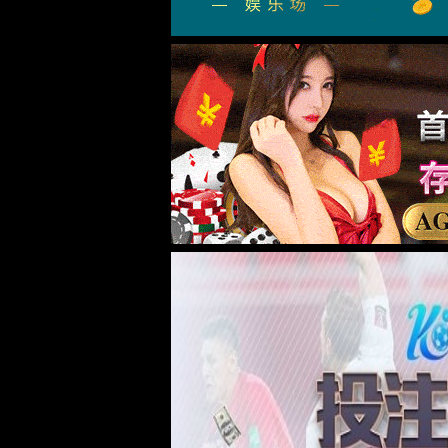
6微米，什么概念？一根头发直径的十二分之一；一张普通
随着5G商用、智能制造、新能源汽车产业的迅速崛起，市
微米铜箔产品拥有直接提升动力电池能量密度与安全性需求等
在电子信息产业飞速发展中，电解铜箔被称为电子产品信号
薄如蝉翼，细过发丝，6微米锂离子电池用双面光超薄电解
车、航天等产品电池的核心材料。
作为新一代国之重器的锂离子电池，曾经亮相央视财经频道
让人连连称奇。
意想不到的是，金年汇网站投资股份有限公司（简称金年汇a
从惠州走向青海