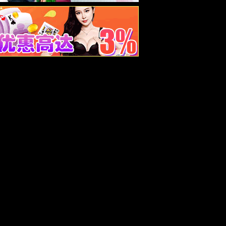
简称青海电子）和青海金年汇网
了铜箔制造的新篇章。数十载风
年汇网站投资股份有限公司副总
电解铜箔项目，于2012年实现
强联合和优势互补。此举对于延
十分重要的意义。同时，对于加
吨项目破土动工；
型6微米高抗拉无铬电解铜箔诞