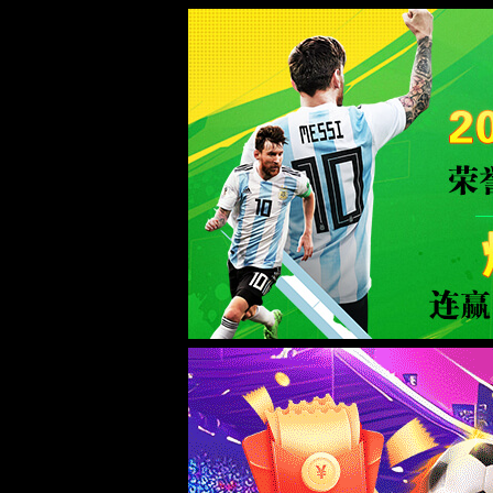
金年汇app官方入口
首页
关于金年汇app官方网站入口
公司概况
发展历程
管理架构
社会责任
产品中心
新闻中心
公司新闻
媒体报道
产业布局
铜箔产业
其他产业
企业文化