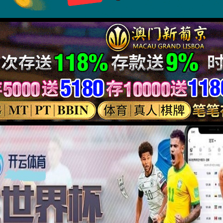
A4打印纸厚度的十五分之一。
场对高能量密度、轻量化电池需求快速扩容，锂离子电池用电
优势，成为当下企业竞相追逐的热点。
及电力传输的“神经网络”。
铜箔是以智能手机、笔记本电脑、电动工具等为代表的3C产
大型工业纪录片《大国重器》（第二季），而其中，贯穿始终
pp官方入口）在青海的工厂就是这6微米锂离子电池用电解铜