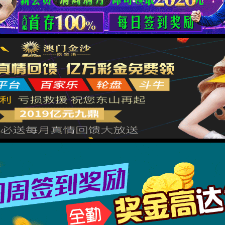
XML 地图
— 来自西宁（国家级）经济技术开发区的蹲点报告(一)
2019-05-24