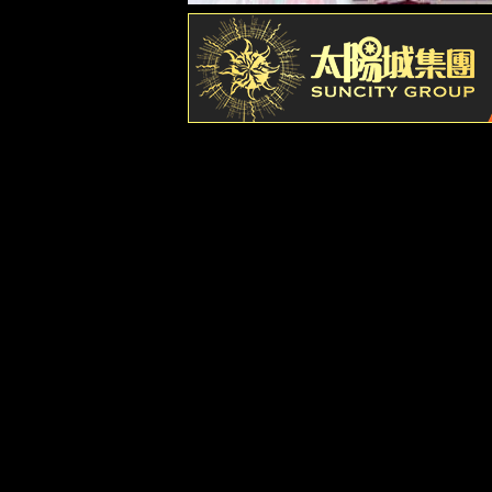
金年汇app官方入口集团旗下拥有惠州联合铜箔电子材料有
站新材料有限公司（简称青海金年汇网站）三大全资电解铜箔制
也正是缘于金年汇app官方入口，才有了今天的青海电子
“十二年前，金年汇app官方网站入口怀着振兴民族工业的
雨沧桑，金年汇app官方网站入口走过了从小到大、从弱到
裁兼青海电子和青海金年汇网站两家公司总经理周启伦说。
2007年，金年汇app官方入口青海电子入驻西宁（国家级）
达产。公司成立之初，就本着使用惠州联合全套成熟的电解铜
伸我省有色金属精深加工产业链，提高铜产品科技含量和附加
快西宁(国家级)经济技术开发区转变经济发展方式，提升经济
2013年，公司成功开发出6微米双面光锂离子电池用电解
2016年6月，青海锂电产业的重要“补链”——投资24亿元的
2018年8月，一期10000吨动力锂电铜箔工程项目投